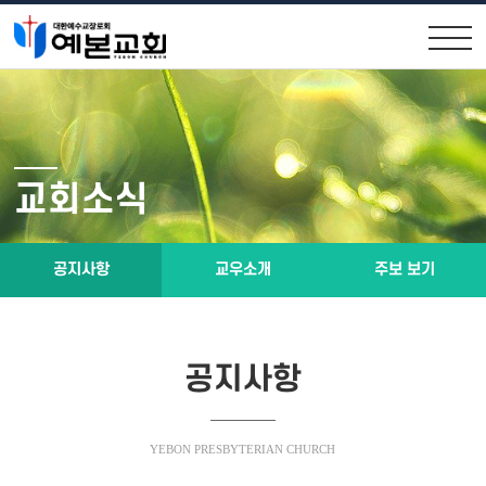
교회안내
교회소식
원로목사인사
공지사항
교회소식
위임목사소개
교우소식
교회연혁
주보 보기
공지사항
교우소개
주보 보기
제직구성
예배시간 및 약도
공지사항
설교말씀
소통공간
YEBON PRESBYTERIAN CHURCH
설교말씀영상
행사앨범