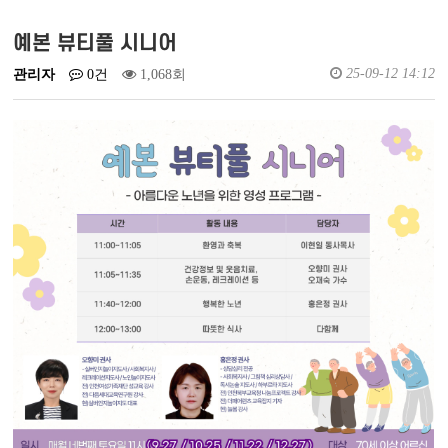
예배실황영상
새가족소개
예본 뷰티풀 시니어
25-09-12 14:12
관리자
0건
1,068회
회원가입
로그인