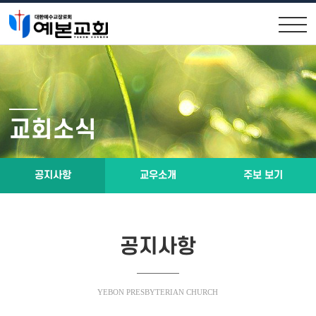
교회안내
교회소식
원로목사인사
공지사항
교회소식
위임목사소개
교우소식
교회연혁
주보 보기
공지사항
교우소개
주보 보기
제직구성
예배시간 및 약도
공지사항
설교말씀
소통공간
YEBON PRESBYTERIAN CHURCH
설교말씀영상
행사앨범