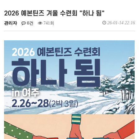
예배실황영상
새가족소개
2026 예본틴즈 겨울 수련회 "하나 됨"
26-01-14 22:16
관리자
0건
741회
회원가입
로그인