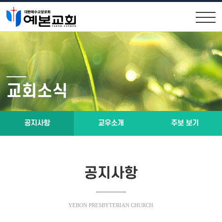
교회안내
교회소식
원로목사인사
공지사항
교회소식
위임목사소개
교우소식
교회연혁
주보 보기
공지사항
교우소개
주보 보기
제직구성
예배시간 및 약도
공지사항
설교말씀
소통공간
YEBON PRESBYTERIAN CHURCH
설교말씀영상
행사앨범