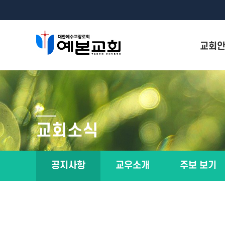
교회
원로목사
위임목사
교회연
교회소식
제직구
예배시간 
공지사항
교우소개
주보 보기