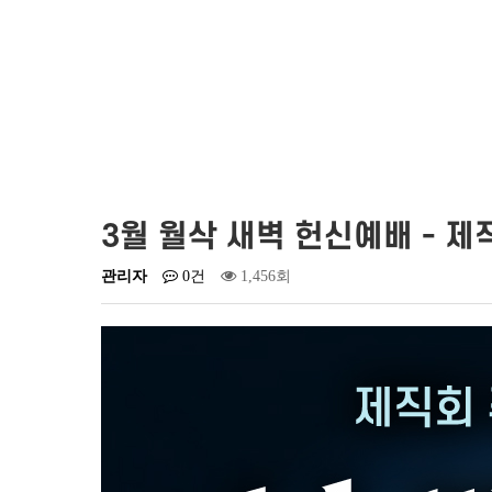
3월 월삭 새벽 헌신예배 - 제
관리자
0건
1,456회