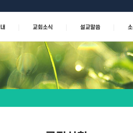
안내
교회소식
설교말씀
소
인사
공지사항
설교말씀영상
소개
교우소식
예배실황영상
새
혁
주보 보기
성
및 약도