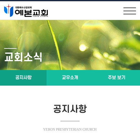
교회안내
교회소식
원로목사인사
공지사항
교회소식
위임목사소개
교우소식
교회연혁
주보 보기
공지사항
교우소개
주보 보기
제직구성
예배시간 및 약도
공지사항
설교말씀
소통공간
YEBON PRESBYTERIAN CHURCH
설교말씀영상
행사앨범